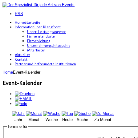
RSS
Home
Startseite
Information
über Klangfront
Unser Leistungsangebot
Firmenstandorte
Firmenleitung
Unternehmensphilosophie
Mitarbeiter
Aktuelles
Kontakt
Partner
und befreundete Institutionen
Home
Event-Kalender
Event-Kalender
Jahr
Monat
Woche
Heute
Suche
Zu Monat
Termine für