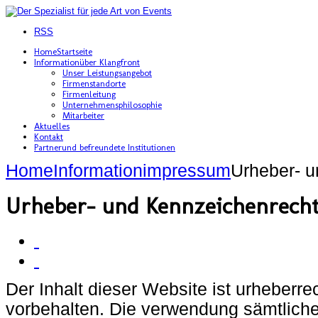
RSS
Home
Startseite
Information
über Klangfront
Unser Leistungsangebot
Firmenstandorte
Firmenleitung
Unternehmensphilosophie
Mitarbeiter
Aktuelles
Kontakt
Partner
und befreundete Institutionen
Home
Information
impressum
Urheber- u
Urheber- und Kennzeichenrecht
Der Inhalt dieser Website ist urheberre
vorbehalten. Die verwendung sämtlicher