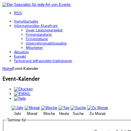
RSS
Home
Startseite
Information
über Klangfront
Unser Leistungsangebot
Firmenstandorte
Firmenleitung
Unternehmensphilosophie
Mitarbeiter
Aktuelles
Kontakt
Partner
und befreundete Institutionen
Home
Event-Kalender
Event-Kalender
Jahr
Monat
Woche
Heute
Suche
Zu Monat
Termine für