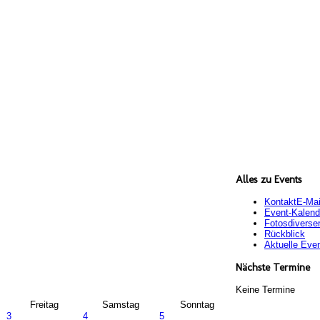
Alles zu Events
Kontakt
E-Mai
Event-Kalend
Fotos
diverse
Rückblick
Aktuelle Eve
Nächste Termine
Keine Termine
Freitag
Samstag
Sonntag
3
4
5