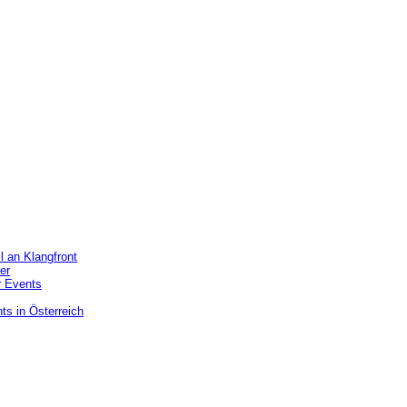
l an Klangfront
er
r Events
nts
in Österreich