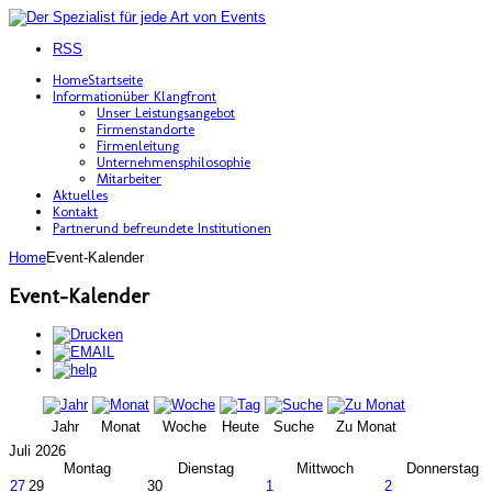
RSS
Home
Startseite
Information
über Klangfront
Unser Leistungsangebot
Firmenstandorte
Firmenleitung
Unternehmensphilosophie
Mitarbeiter
Aktuelles
Kontakt
Partner
und befreundete Institutionen
Home
Event-Kalender
Event-Kalender
Jahr
Monat
Woche
Heute
Suche
Zu Monat
Juli 2026
Montag
Dienstag
Mittwoch
Donnerstag
27
29
30
1
2